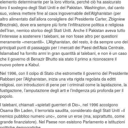
elemento determinante per la loro vittoria, perché ciò ha assicurato
loro il sostegno degli Stati Uniti e del Pakistan. Washington, dal canto
suo, voleva mettere fine al caos ingovernabile dell’Afghanistan (per
altro alimentato dall’allora consigliere del Presidente Carter, Zbigniew
Brezinski), dove era sempre più forte l’infiltrazione politica e religiosa
dell’Iran, nemico storico degli Stati Uniti. Anche il Pakistan aveva tutto
l’interesse a sostenere i talebani, se non fosse altro per questioni
meramente «mercantili». L’Afghanistan, del resto, è da sempre uno dei
principali punti di passaggio per i mercati dei Paesi dell’Asia Centrale.
Islamabad ha fornito armi in gran quantità ai talebani, e non è un caso
che il governo di Benazir Bhutto sia stato il primo a riconoscere il
nuovo potere a Kabul.
Nel 1996, con il colpo di Stato che estromette il governo del Presidente
Rabbani per l’Afghanistan, inizia una vita rigida regolata da editti
religiosi, con introduzioni di pene per i criminali come la lapidazione, la
fustigazione, l’amputazione degli arti e l’indigenza più profonda per il
popolo.
I talebani, chiamati «spietati guerrieri di Dio», nel 1996 accolgono
Osama Bin Laden, il terrorista saudita, considerato dagli Stati Uniti «il
nemico pubblico numero uno», come un eroe (ma, soprattutto, come
grande finanziatore). Nel Paese non esistono Parlamento e istituzioni
politiche democratiche.