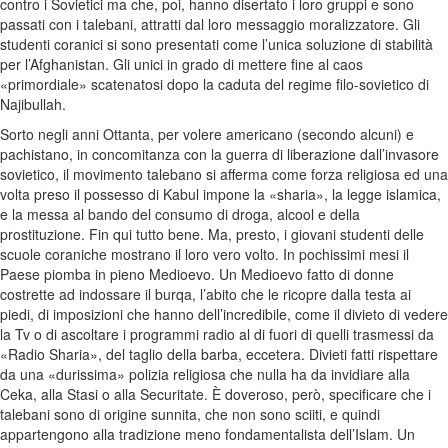
contro i Sovietici ma che, poi, hanno disertato i loro gruppi e sono
passati con i talebani, attratti dal loro messaggio moralizzatore. Gli
studenti coranici si sono presentati come l’unica soluzione di stabilità
per l’Afghanistan. Gli unici in grado di mettere fine al caos
«primordiale» scatenatosi dopo la caduta del regime filo-sovietico di
Najibullah.
Sorto negli anni Ottanta, per volere americano (secondo alcuni) e
pachistano, in concomitanza con la guerra di liberazione dall’invasore
sovietico, il movimento talebano si afferma come forza religiosa ed una
volta preso il possesso di Kabul impone la «sharia», la legge islamica,
e la messa al bando del consumo di droga, alcool e della
prostituzione. Fin qui tutto bene. Ma, presto, i giovani studenti delle
scuole coraniche mostrano il loro vero volto. In pochissimi mesi il
Paese piomba in pieno Medioevo. Un Medioevo fatto di donne
costrette ad indossare il burqa, l’abito che le ricopre dalla testa ai
piedi, di imposizioni che hanno dell’incredibile, come il divieto di vedere
la Tv o di ascoltare i programmi radio al di fuori di quelli trasmessi da
«Radio Sharia», del taglio della barba, eccetera. Divieti fatti rispettare
da una «durissima» polizia religiosa che nulla ha da invidiare alla
Ceka, alla Stasi o alla Securitate. È doveroso, però, specificare che i
talebani sono di origine sunnita, che non sono sciiti, e quindi
appartengono alla tradizione meno fondamentalista dell’Islam. Un