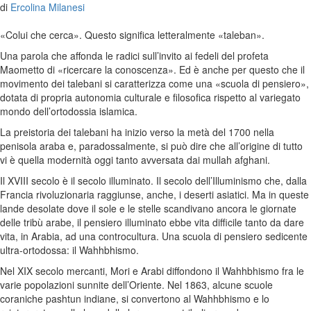
di
Ercolina Milanesi
«Colui che cerca». Questo significa letteralmente «taleban».
Una parola che affonda le radici sull’invito ai fedeli del profeta
Maometto di «ricercare la conoscenza». Ed è anche per questo che il
movimento dei talebani si caratterizza come una «scuola di pensiero»,
dotata di propria autonomia culturale e filosofica rispetto al variegato
mondo dell’ortodossia islamica.
La preistoria dei talebani ha inizio verso la metà del 1700 nella
penisola araba e, paradossalmente, si può dire che all’origine di tutto
vi è quella modernità oggi tanto avversata dai mullah afghani.
Il XVIII secolo è il secolo illuminato. Il secolo dell’Illuminismo che, dalla
Francia rivoluzionaria raggiunse, anche, i deserti asiatici. Ma in queste
lande desolate dove il sole e le stelle scandivano ancora le giornate
delle tribù arabe, il pensiero illuminato ebbe vita difficile tanto da dare
vita, in Arabia, ad una controcultura. Una scuola di pensiero sedicente
ultra-ortodossa: il Wahhbhismo.
Nel XIX secolo mercanti, Mori e Arabi diffondono il Wahhbhismo fra le
varie popolazioni sunnite dell’Oriente. Nel 1863, alcune scuole
coraniche pashtun indiane, si convertono al Wahhbhismo e lo