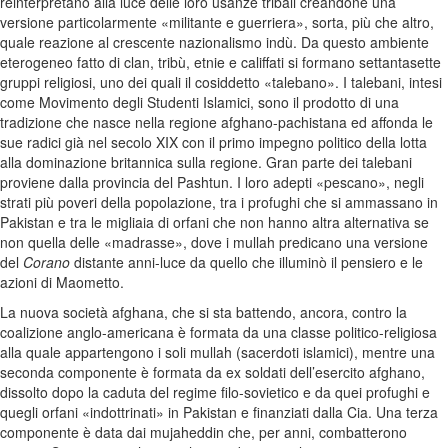
reinterpretano alla luce delle loro usanze tribali creandone una
versione particolarmente «militante e guerriera», sorta, più che altro,
quale reazione al crescente nazionalismo indù. Da questo ambiente
eterogeneo fatto di clan, tribù, etnie e califfati si formano settantasette
gruppi religiosi, uno dei quali il cosiddetto «talebano». I talebani, intesi
come Movimento degli Studenti Islamici, sono il prodotto di una
tradizione che nasce nella regione afghano-pachistana ed affonda le
sue radici già nel secolo XIX con il primo impegno politico della lotta
alla dominazione britannica sulla regione. Gran parte dei talebani
proviene dalla provincia del Pashtun. I loro adepti «pescano», negli
strati più poveri della popolazione, tra i profughi che si ammassano in
Pakistan e tra le migliaia di orfani che non hanno altra alternativa se
non quella delle «madrasse», dove i mullah predicano una versione
del
Corano
distante anni-luce da quello che illuminò il pensiero e le
azioni di Maometto.
La nuova società afghana, che si sta battendo, ancora, contro la
coalizione anglo-americana è formata da una classe politico-religiosa
alla quale appartengono i soli mullah (sacerdoti islamici), mentre una
seconda componente è formata da ex soldati dell’esercito afghano,
dissolto dopo la caduta del regime filo-sovietico e da quei profughi e
quegli orfani «indottrinati» in Pakistan e finanziati dalla Cia. Una terza
componente è data dai mujaheddin che, per anni, combatterono