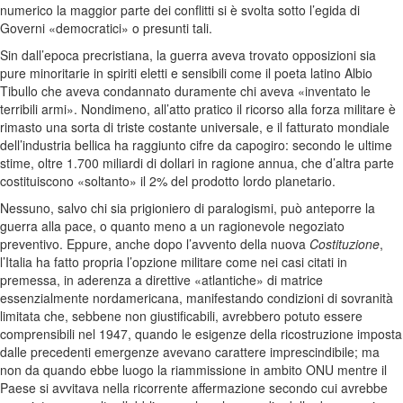
numerico la maggior parte dei conflitti si è svolta sotto l’egida di
Governi «democratici» o presunti tali.
Sin dall’epoca precristiana, la guerra aveva trovato opposizioni sia
pure minoritarie in spiriti eletti e sensibili come il poeta latino Albio
Tibullo che aveva condannato duramente chi aveva «inventato le
terribili armi». Nondimeno, all’atto pratico il ricorso alla forza militare è
rimasto una sorta di triste costante universale, e il fatturato mondiale
dell’industria bellica ha raggiunto cifre da capogiro: secondo le ultime
stime, oltre 1.700 miliardi di dollari in ragione annua, che d’altra parte
costituiscono «soltanto» il 2% del prodotto lordo planetario.
Nessuno, salvo chi sia prigioniero di paralogismi, può anteporre la
guerra alla pace, o quanto meno a un ragionevole negoziato
preventivo. Eppure, anche dopo l’avvento della nuova
Costituzione
,
l’Italia ha fatto propria l’opzione militare come nei casi citati in
premessa, in aderenza a direttive «atlantiche» di matrice
essenzialmente nordamericana, manifestando condizioni di sovranità
limitata che, sebbene non giustificabili, avrebbero potuto essere
comprensibili nel 1947, quando le esigenze della ricostruzione imposta
dalle precedenti emergenze avevano carattere imprescindibile; ma
non da quando ebbe luogo la riammissione in ambito ONU mentre il
Paese si avvitava nella ricorrente affermazione secondo cui avrebbe