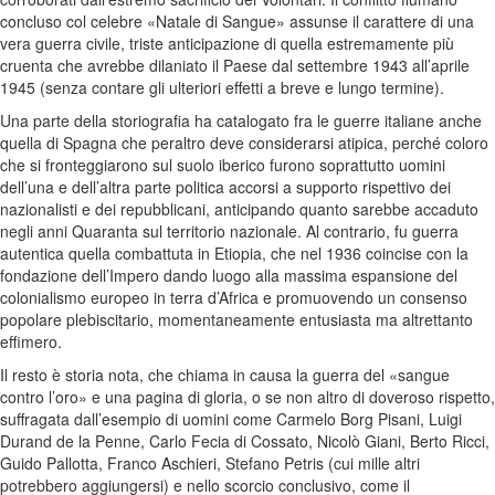
concluso col celebre «Natale di Sangue» assunse il carattere di una
vera guerra civile, triste anticipazione di quella estremamente più
cruenta che avrebbe dilaniato il Paese dal settembre 1943 all’aprile
1945 (senza contare gli ulteriori effetti a breve e lungo termine).
Una parte della storiografia ha catalogato fra le guerre italiane anche
quella di Spagna che peraltro deve considerarsi atipica, perché coloro
che si fronteggiarono sul suolo iberico furono soprattutto uomini
dell’una e dell’altra parte politica accorsi a supporto rispettivo dei
nazionalisti e dei repubblicani, anticipando quanto sarebbe accaduto
negli anni Quaranta sul territorio nazionale. Al contrario, fu guerra
autentica quella combattuta in Etiopia, che nel 1936 coincise con la
fondazione dell’Impero dando luogo alla massima espansione del
colonialismo europeo in terra d’Africa e promuovendo un consenso
popolare plebiscitario, momentaneamente entusiasta ma altrettanto
effimero.
Il resto è storia nota, che chiama in causa la guerra del «sangue
contro l’oro» e una pagina di gloria, o se non altro di doveroso rispetto,
suffragata dall’esempio di uomini come Carmelo Borg Pisani, Luigi
Durand de la Penne, Carlo Fecia di Cossato, Nicolò Giani, Berto Ricci,
Guido Pallotta, Franco Aschieri, Stefano Petris (cui mille altri
potrebbero aggiungersi) e nello scorcio conclusivo, come il