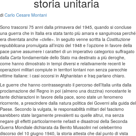
storia unitaria
di
Carlo Cesare Montani
Sono trascorsi 75 anni dalla primavera del 1945, quando si concluse
una guerra che in Italia era stata tanto più amara e sanguinosa perché
era diventata anche «civile». In seguito venne scritta la
Costituzione
repubblicana
promulgata all’inizio del 1948 e l’opzione in favore della
pace parve assumere i caratteri di un imperativo categorico suffragato
dalla
Carta
fondamentale dello Stato ma destinato a più deroghe,
come hanno dimostrato in tempi diversi e relativamente recenti le
operazioni militari compiute in territori lontani non senza parecchie
vittime italiane: i casi occorsi in Afghanistan e Iraq parlano chiaro.
Le guerre che hanno contrassegnato il percorso dell’Italia unita dalla
proclamazione del Regno in poi (almeno una dozzina) nonostante le
tante dichiarazioni in favore della pace, sono state un fenomeno
ricorrente, a prescindere dalla natura politica dei Governi alla guida del
Paese. Secondo la vulgata, le responsabilità militari del fascismo
sarebbero state largamente prevalenti su quelle altrui, ma senza
negare gli effetti particolarmente nefasti e disastrosi della Seconda
Guerra Mondiale dichiarata da Benito Mussolini nel celeberrimo
discorso del 10 giugno 1940, la storia attesta che dal punto di vista