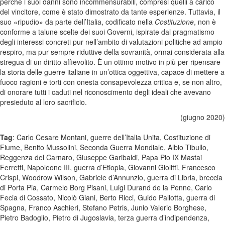
perché i suoi danni sono incommensurabili, compresi quelli a carico
del vincitore, come è stato dimostrato da tante esperienze. Tuttavia, il
suo «ripudio» da parte dell’Italia, codificato nella
Costituzione
, non è
conforme a talune scelte dei suoi Governi, ispirate dal pragmatismo
degli interessi concreti pur nell’ambito di valutazioni politiche ad ampio
respiro, ma pur sempre riduttive della sovranità, ormai considerata alla
stregua di un diritto affievolito. È un ottimo motivo in più per ripensare
la storia delle guerre italiane in un’ottica oggettiva, capace di mettere a
fuoco ragioni e torti con onesta consapevolezza critica e, se non altro,
di onorare tutti i caduti nel riconoscimento degli ideali che avevano
presieduto al loro sacrificio.
(giugno 2020)
Tag
: Carlo Cesare Montani, guerre dell’Italia Unita, Costituzione di
Fiume, Benito Mussolini, Seconda Guerra Mondiale, Albio Tibullo,
Reggenza del Carnaro, Giuseppe Garibaldi, Papa Pio IX Mastai
Ferretti, Napoleone III, guerra d’Etiopia, Giovanni Giolitti, Francesco
Crispi, Woodrow Wilson, Gabriele d’Annunzio, guerra di Libria, breccia
di Porta Pia, Carmelo Borg Pisani, Luigi Durand de la Penne, Carlo
Fecia di Cossato, Nicolò Giani, Berto Ricci, Guido Pallotta, guerra di
Spagna, Franco Aschieri, Stefano Petris, Junio Valerio Borghese,
Pietro Badoglio, Pietro di Jugoslavia, terza guerra d’indipendenza,