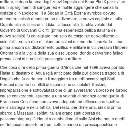
militare, e dopo la resa degli zuavi imposta dal Papa Pio IX per evitare
inutili spargimenti di sangue; ed è inutile aggiungere che senza la
disfatta di Napoleone III a Sèdan la Città Eterna avrebbe dovuto
attendere chissà quanto prima di diventare la nuova capitale d’Italia.
Quanto alla «discesa» in Libia, l’attacco alla Turchia voluto dal
Governo di Giovanni Giolitti (prima esperienza bellica italiana del
nuovo secolo) fu consigliato non solo da esigenze geo-politiche e
coloniali – senza dire di talune pressioni del mondo finanziario – ma
prima ancora dal disfacimento politico e militare in cui versava l’Impero
Ottomano alla vigilia della sua dissoluzione, donde derivarono fallaci
presunzioni di una facile passeggiata militare.
Che cosa dire della prima guerra d’Africa che nel 1896 aveva portato
l’Italia al disastro di Adua (già anticipato dalla pur gloriosa tragedia di
Dogali) che fu certamente il maggiore fra quelli occorsi agli Stati
Europei durante i conflitti di espansione coloniale? Illusioni,
impreparazione e sottovalutazione di un avversario valoroso ne furono
cause convergenti, assieme a una volontà di potenza come quella di
Francesco Crispi che non aveva adeguato ed efficace corrispettivo
nella strategia e nella tattica. Del resto, per dirne una, sin dal primo
sbarco a Massaua i soldati italiani erano stati oberati da
passamontagna più idonei a combattimenti sulle Alpi che non a quelli
nell’infuocato deserto eritreo, sottolineando un pressappochismo