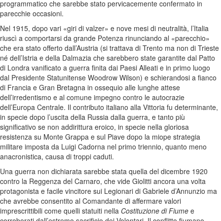
programmatico che sarebbe stato pervicacemente confermato in
parecchie occasioni.
Nel 1915, dopo vari «giri di valzer» e nove mesi di neutralità, l’Italia
riuscì a comportarsi da grande Potenza rinunciando al «parecchio»
che era stato offerto dall’Austria (si trattava di Trento ma non di Trieste
né dell’Istria e della Dalmazia che sarebbero state garantite dal Patto
di Londra vanificato a guerra finita dai Paesi Alleati e in primo luogo
dal Presidente Statunitense Woodrow Wilson) e schierandosi a fianco
di Francia e Gran Bretagna in ossequio alle lunghe attese
dell’irredentismo e al comune impegno contro le autocrazie
dell’Europa Centrale. Il contributo italiano alla Vittoria fu determinante,
in specie dopo l’uscita della Russia dalla guerra, e tanto più
significativo se non addirittura eroico, in specie nella gloriosa
resistenza su Monte Grappa e sul Piave dopo la miope strategia
militare imposta da Luigi Cadorna nel primo triennio, quanto meno
anacronistica, causa di troppi caduti.
Una guerra non dichiarata sarebbe stata quella del dicembre 1920
contro la Reggenza del Carnaro, che vide Giolitti ancora una volta
protagonista e facile vincitore sui Legionari di Gabriele d’Annunzio ma
che avrebbe consentito al Comandante di affermare valori
imprescrittibili come quelli statuiti nella
Costituzione di Fiume
e
corroborati dall’estremo sacrificio dei Volontari. Il conflitto fiumano