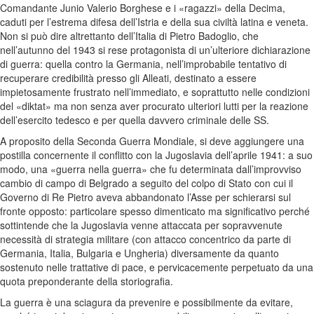
Comandante Junio Valerio Borghese e i «ragazzi» della Decima,
caduti per l’estrema difesa dell’Istria e della sua civiltà latina e veneta.
Non si può dire altrettanto dell’Italia di Pietro Badoglio, che
nell’autunno del 1943 si rese protagonista di un’ulteriore dichiarazione
di guerra: quella contro la Germania, nell’improbabile tentativo di
recuperare credibilità presso gli Alleati, destinato a essere
impietosamente frustrato nell’immediato, e soprattutto nelle condizioni
del «diktat» ma non senza aver procurato ulteriori lutti per la reazione
dell’esercito tedesco e per quella davvero criminale delle SS.
A proposito della Seconda Guerra Mondiale, si deve aggiungere una
postilla concernente il conflitto con la Jugoslavia dell’aprile 1941: a suo
modo, una «guerra nella guerra» che fu determinata dall’improvviso
cambio di campo di Belgrado a seguito del colpo di Stato con cui il
Governo di Re Pietro aveva abbandonato l’Asse per schierarsi sul
fronte opposto: particolare spesso dimenticato ma significativo perché
sottintende che la Jugoslavia venne attaccata per sopravvenute
necessità di strategia militare (con attacco concentrico da parte di
Germania, Italia, Bulgaria e Ungheria) diversamente da quanto
sostenuto nelle trattative di pace, e pervicacemente perpetuato da una
quota preponderante della storiografia.
La guerra è una sciagura da prevenire e possibilmente da evitare,