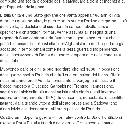
compiuto una scelta d’obbligo per la salvaguardia della democrazia e,
per l’appunto, della pace.
L’Italia unita è uno Stato giovane che vanta appena 160 anni di vita
durante i quali, peraltro, le guerre sono state all’ordine del giorno. Il più
delle volte, la decisione di scendere in campo, talvolta senza
specifiche dichiarazioni formali, venne assunta all’insegna di una
ragione di Stato confortata da fattori contingenti ancor prima che
politici: è accaduto nei casi citati dell’Afghanistan e dell’Iraq ed era già
accaduto in tempi lontani come nella terza guerra d’indipendenza,
nella «liberazione» di Roma dal potere temporale, e nella conquista
della Libia.
Muovendo dalle origini, si può ricordare che nel 1866, in occasione
della guerra contro l’Austria che fu il suo battesimo del fuoco, l’Italia
riuscì ad annettere il Veneto nonostante la vergogna di Lissa e il
blocco imposto a Giuseppe Garibaldi nel Trentino: l’annessione,
seguita dal plebiscito più massimalista della storia (i voti favorevoli
superarono largamente il 99%), fu consentita, nonostante le sconfitte
italiane, dalla grande vittoria dell’alleato prussiano a Sadowa, che
diede inizio alla decadenza militare e politica dell’Austria.
Quattro anni dopo, la guerra «informale» contro lo Stato Pontificio si
risolse a Porta Pia alla fine di dieci giorni difficili anche sul piano