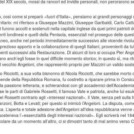
ni del XIX secolo, mossi da rancori ed invidie personali, non perorarono 
così come si preparò «fuori d’Italia», pensiamo ai grandi personaggi 
itario: mi riferisco a Giuseppe Mazzini, Giuseppe Garibaldi, Carlo Catta
i furono accolti e sostenuti nella capitale inglese da quei primi patrioti
bienti londinesi e quelli della Penisola, essenziali nel proseguo delle ques
rraneo, anche nel periodo immediatamente successivo alle vicende rivoluz
prezioso apporto e la collaborazione di quegli Italiani, provenienti da tut
nti successivi alla Restaurazione. Di alcuni di loro si occupa Pier Ang
o anch’egli fosse in quel difficile momento storico; in questo sì, ma ri
al vecchio Angeloni, che rappresentò proprio per Mazzini un valido soste
po Ricciotti, a sua volta bisnonno di Nicola Ricciotti, che sarebbe morto 
icende della Repubblica Romana, fu costretto a riparare prima in Corsic
 la passione letteraria, e schierandosi con gli accademici dell’Accademia
ese le parti di Gabriele Rossetti, il famoso Vate e patriota, anche lui esu
l Rossetti contrario agli «interessi nazionali». Il Vate, senza peli sulla
anzoni, Botta e Levati; per questo si inimicò l’Angeloni. La disputa, com
ica. L’aperta e totale adesione dell’Angeloni all’idea repubblicana venne a
osteneva l’«essenzialità degli interessi nazionali». Egli scriverà nel 1
olare da un momento all’altro, ci si dimostri tanto di mal animo verso 