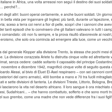
liane in Africa, una volta arresosi non seguì il destino dei suoi soldat
... perché?...
iori degli altri: buoni operai certamente, e anche buoni soldati. Un giorn
 in bella vista per ingannare gli Inglesi; più tardi, durante un’ispezione
eria; sceso a terra coi nervi a fior di pelle, scoprì che i cannoni che avev
i tanti episodi che lo convinsero che gli Italiani valevano in tutti i campi
n comandato: ciò non fu sempre, e la prova risultò sfavorevole ai nost
 eroismo, che solo ora comincia ad emergere alla luce, come un vecchi
tta dal generale Klopper alla divisione Trento, la stessa che pochi mesi
e. La divisione corazzata Ariete fu distrutta cinque volte ed altrettante vo
mat, senza cedere: cadde soltanto il caposaldo del principe Costantino
 fra novembre e dicembre 1942, magnificò cinque volte di seguito questa 
ardo Alessi, al bivio di Eluet El-Asel respinsero – con sei cannoni contr
o posteriori del carro armato), 400 bombe a mano e 70 tra fucili mitragliato
ti e sette divisioni di fanteria. Le divisioni Trieste, Littorio, Bologna, B
ni lasciarono la vita nel deserto africano. Il loro sangue è ora mischiat
nglesi, Sudafricani... – che hanno combattuto, sofferto e che sono morti t
e nel suo grembo, come una madre che non vede differenze fra i suoi figli!