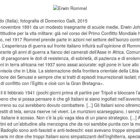
(Italia); fotografia di Domenico Galli, 2015
5 novembre 1891 da un modesto insegnante di scuole medie, Erwin J
titudine per la vita militare: già nel corso del Primo Conflitto Mondiale
to, nel 1917 Rommel prende parte in azioni nel settore dell’Isonzo contro 
L’esperienza di guerra sul fronte italiano influirà sull’opinione di Rommel
te durante gli anni di guerra a fianco dei camerati dell’Asse in Africa. 
ino di paragonare le doti di resistenza, di sobrietà, di pazienza e di eroism
ioni in terra africana nel 1937 sono assai accurate: egli pone in luce a
nisola che in Libia. La sistemazione della frontiera orientale della Libia 
llione dei Senussi e sempre che si tratti di episodi insurrezionali isolat
 di conflitto con l’Egitto e cioè con la Gran Bretagna».
 il 6 febbraio 1941 (pochi giorni prima di partire per Tripoli e bloccare l’
eno che si possa pensare è che gli Italiani si siano ingolfati nell’avve
rreno su cui avrebbero dovuto combattere. [...] Gli Italiani sono oltrem
stiti di tela, senza riserve né viveri. Le munizioni scarseggiano, i servizi
italiane è scosso. Non c’è la più vaga idea di un piano strategico. [...] A
ntini ed un’abitudine alla menzogna che da noi sarebbe punita con la m
Badoglio sono anti-fascisti e anti-tedeschi: essi avevano troppe simpatie
aris mi dice che troppi Italiani sono simpatizzanti dell’Inghilterra, spe