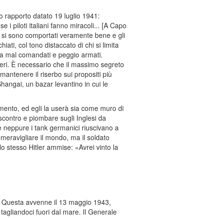
to rapporto datato 19 luglio 1941:
 i piloti italiani fanno miracoli... [A Capo
ni si sono comportati veramente bene e gli
ati, col tono distaccato di chi si limita
i, ma mal comandati e peggio armati.
eri. È necessario che il massimo segreto
 mantenere il riserbo sui propositi più
angai, un bazar levantino in cui le
amento, ed egli la userà sia come muro di
scontro e piombare sugli Inglesi da
e neppure i tank germanici riuscivano a
 meravigliare il mondo, ma il soldato
lo stesso Hitler ammise: «Avrei vinto la
esa. Questa avvenne il 13 maggio 1943,
agliandoci fuori dal mare. Il Generale