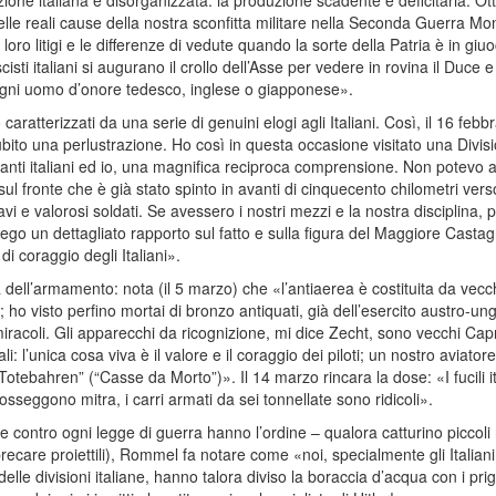
azione italiana è disorganizzata: la produzione scadente e deficitaria. Ott
delle reali cause della nostra sconfitta militare nella Seconda Guerra Mon
i i loro litigi e le differenze di vedute quando la sorte della Patria è in g
scisti italiani si augurano il crollo dell’Asse per vedere in rovina il Duce
 ogni uomo d’onore tedesco, inglese o giapponese».
o caratterizzati da una serie di genuini elogi agli Italiani. Così, il 16 febb
ubito una perlustrazione. Ho così in questa occasione visitato una Divisi
nti italiani ed io, una magnifica reciproca comprensione. Non potevo a
sul fronte che è già stato spinto in avanti di cinquecento chilometri verso 
ravi e valorosi soldati. Se avessero i nostri mezzi e la nostra disciplina
llego un dettagliato rapporto sul fatto e sulla figura del Maggiore Castag
di coraggio degli Italiani».
za dell’armamento: nota (il 5 marzo) che «l’antiaerea è costituita da ve
 ho visto perfino mortai di bronzo antiquati, già dell’esercito austro-ung
 miracoli. Gli apparecchi da ricognizione, mi dice Zecht, sono vecchi Capron
i: l’unica cosa viva è il valore e il coraggio dei piloti; un nostro aviator
tebahren” (“Casse da Morto”)». Il 14 marzo rincara la dose: «I fucili i
osseggono mitra, i carri armati da sei tonnellate sono ridicoli».
he contro ogni legge di guerra hanno l’ordine – qualora catturino piccoli r
care proiettili), Rommel fa notare come «noi, specialmente gli Italiani, t
 delle divisioni italiane, hanno talora diviso la boraccia d’acqua con i pri