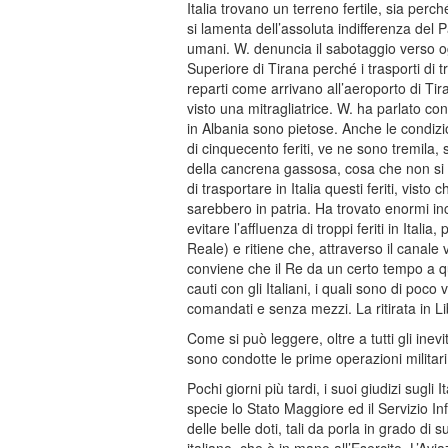
Italia trovano un terreno fertile, sia perc
si lamenta dell’assoluta indifferenza del Pa
umani. W. denuncia il sabotaggio verso o
Superiore di Tirana perché i trasporti di 
reparti come arrivano all’aeroporto di Tir
visto una mitragliatrice. W. ha parlato con
in Albania sono pietose. Anche le condizio
di cinquecento feriti, ve ne sono tremila,
della cancrena gassosa, cosa che non si v
di trasportare in Italia questi feriti, vist
sarebbero in patria. Ha trovato enormi inco
evitare l’affluenza di troppi feriti in Ita
Reale) e ritiene che, attraverso il canal
conviene che il Re da un certo tempo a qu
cauti con gli Italiani, i quali sono di poc
comandati e senza mezzi. La ritirata in Li
Come si può leggere, oltre a tutti gli inevi
sono condotte le prime operazioni militari
Pochi giorni più tardi, i suoi giudizi sugli I
specie lo Stato Maggiore ed il Servizio In
delle belle doti, tali da porla in grado 