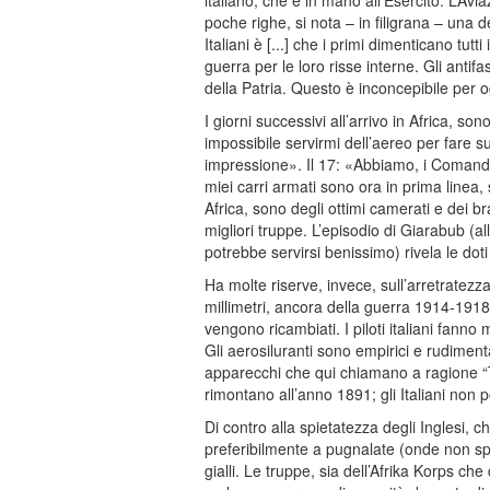
italiano, che è in mano all’Esercito. L’Avi
poche righe, si nota – in filigrana – una 
Italiani è [...] che i primi dimenticano tutt
guerra per le loro risse interne. Gli antifa
della Patria. Questo è inconcepibile per
I giorni successivi all’arrivo in Africa, son
impossibile servirmi dell’aereo per fare s
impressione». Il 17: «Abbiamo, i Comanda
miei carri armati sono ora in prima linea, 
Africa, sono degli ottimi camerati e dei b
migliori truppe. L’episodio di Giarabub (a
potrebbe servirsi benissimo) rivela le doti 
Ha molte riserve, invece, sull’arretratez
millimetri, ancora della guerra 1914-1918;
vengono ricambiati. I piloti italiani fanno
Gli aerosiluranti sono empirici e rudimental
apparecchi che qui chiamano a ragione “To
rimontano all’anno 1891; gli Italiani non p
Di contro alla spietatezza degli Inglesi, c
preferibilmente a pugnalate (onde non spre
gialli. Le truppe, sia dell’Afrika Korps che