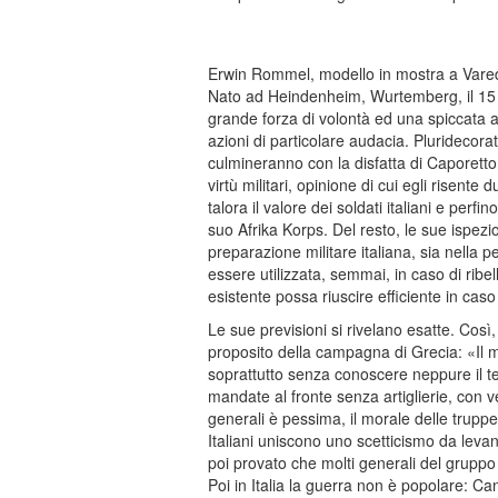
Erwin Rommel, modello in mostra a Varedo 
Nato ad Heindenheim, Wurtemberg, il 1
grande forza di volontà ed una spiccata at
azioni di particolare audacia. Pluridecora
culmineranno con la disfatta di Caporetto. 
virtù militari, opinione di cui egli risen
talora il valore dei soldati italiani e perf
suo Afrika Korps. Del resto, le sue ispez
preparazione militare italiana, sia nella pe
essere utilizzata, semmai, in caso di ribe
esistente possa riuscire efficiente in caso
Le sue previsioni si rivelano esatte. Così,
proposito della campagna di Grecia: «Il m
soprattutto senza conoscere neppure il te
mandate al fronte senza artiglierie, con ve
generali è pessima, il morale delle truppe 
Italiani uniscono uno scetticismo da leva
poi provato che molti generali del gruppo 
Poi in Italia la guerra non è popolare: Can