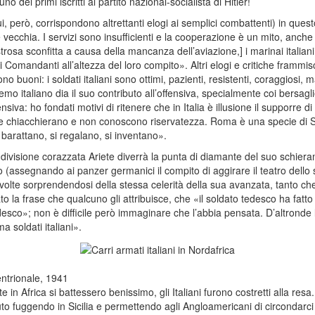
 dei primi iscritti al partito nazional-socialista di Hitler!
ui, però, corrispondono altrettanti elogi ai semplici combattenti) in ques
vecchia. I servizi sono insufficienti e la cooperazione è un mito, anche se
trosa sconfitta a causa della mancanza dell’aviazione,] i marinai italia
omandanti all’altezza del loro compito». Altri elogi e critiche frammischi
sono buoni: i soldati italiani sono ottimi, pazienti, resistenti, coraggios
italiano dia il suo contributo all’offensiva, specialmente coi bersagli
siva: ho fondati motivi di ritenere che in Italia è illusione il supporre di
 e chiacchierano e non conoscono riservatezza. Roma è una specie di Sh
 barattano, si regalano, si inventano».
 divisione corazzata Ariete diverrà la punta di diamante del suo schier
(assegnando ai panzer germanici il compito di aggirare il teatro dello 
volte sorprendendosi della stessa celerità della sua avanzata, tanto ch
o la frase che qualcuno gli attribuisce, che «il soldato tedesco ha fatto
tedesco»; non è difficile però immaginare che l’abbia pensata. D’altronde 
a soldati italiani».
entrionale, 1941
e in Africa si battessero benissimo, gli Italiani furono costretti alla r
 fuggendo in Sicilia e permettendo agli Angloamericani di circondarci t