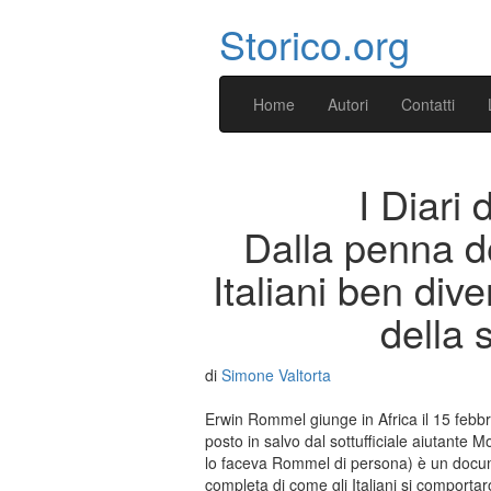
Storico.org
Home
Autori
Contatti
I Diari 
Dalla penna de
Italiani ben div
della 
di
Simone Valtorta
Erwin Rommel giunge in Africa il 15 febbr
posto in salvo dal sottufficiale aiutant
lo faceva Rommel di persona) è un documen
completa di come gli Italiani si comport