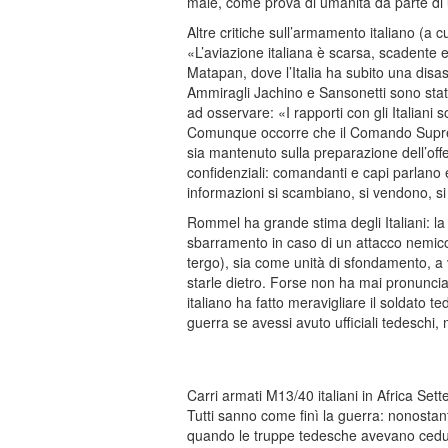
male, come prova di umanità da parte di uno
Altre critiche sull’armamento italiano (a c
«L’aviazione italiana è scarsa, scadente e 
Matapan, dove l’Italia ha subito una disas
Ammiragli Jachino e Sansonetti sono stati C
ad osservare: «I rapporti con gli Italiani 
Comunque occorre che il Comando Supremo 
sia mantenuto sulla preparazione dell’offen
confidenziali: comandanti e capi parlano
informazioni si scambiano, si vendono, si
Rommel ha grande stima degli Italiani: la
sbarramento in caso di un attacco nemico 
tergo), sia come unità di sfondamento, a 
starle dietro. Forse non ha mai pronunciat
italiano ha fatto meravigliare il soldato 
guerra se avessi avuto ufficiali tedeschi, m
Carri armati M13/40 italiani in Africa Sett
Tutti sanno come finì la guerra: nonostant
quando le truppe tedesche avevano ceduto