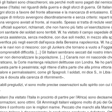
hé gli Italiani sono chiacchieroni, sia perché molti sono pagati dal nemico
ese (l’Italia) nei riguardi della guerra e degli sforzi di guerra. Gli Itali
gni sforzo a favore del fronte albanese e la mancanza di entusiasmo. 
truppe di rinforzo avvengono disordinatamente e senza criterio: reparti is
ana vengono avviati al fronte, al macello. Spesso si tratta di reclute ve
 ufficiali superiori, richiamati, che non hanno più fatto un’esercitazione 
ni sanitarie dei soldati sono terribili. W. ha visitato il campo ospedale 
 senza assistenza, senza medicine, con due soli medici, in mezzo alla spor
erifica più negli eserciti dall’epoca della Beresina napoleonica. W. h
o che le navi non ci riescono: con gli Junkers che tornano a vuoto a Foggia d
mprensibili difficoltà. [...] Gli Italiani sembrano seccati dal nostro inte
lia, per non demoralizzare la popolazione. [...] Canaris non mi nasconde c
e vaticano, la Corte mantenga relazioni delittuose con Londra. Ne ho par
esta parte è pessimista; egli ritiene d’altra parte che alla prima vitto
o valore e permalosissimi, come gli Spagnoli. I soldati, mi dice S., in Lib
bia è dovuta alla carenza di rifornimenti».
tabili pregiudizi, vi sono molte precise osservazioni sullo spirito con cui in
.
taliani (ha visitato l’Italia in procinto di partire per l’Africa) sono decisam
formazioni, sono ottimi. Gli Ammiragli italiani valgono molto di più dei G
di subire il confronto con le migliori marine. Peccato che manchi alla M