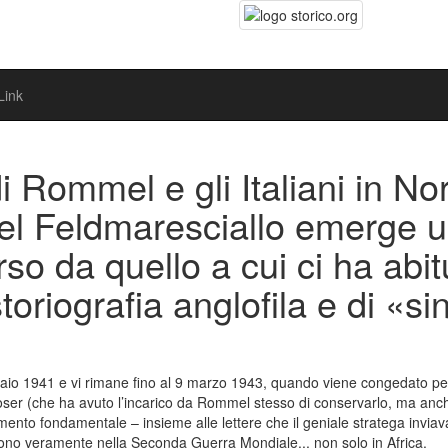
Link
di Rommel e gli Italiani in No
l Feldmaresciallo emerge un 
erso da quello a cui ci ha abi
storiografia anglofila e di «si
aio 1941 e vi rimane fino al 9 marzo 1943, quando viene congedato per mo
e Moser (che ha avuto l’incarico da Rommel stesso di conservarlo, ma a
to fondamentale – insieme alle lettere che il geniale stratega inviava 
arono veramente nella Seconda Guerra Mondiale... non solo in Africa.