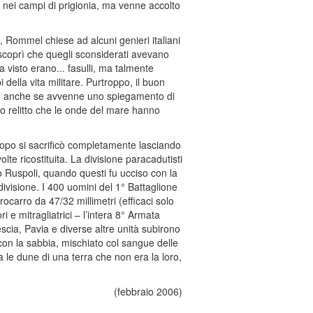
i nei campi di prigionia, ma venne accolto
o, Rommel chiese ad alcuni genieri italiani
, scoprì che quegli sconsiderati avevano
a visto erano... fasulli, ma talmente
 della vita militare. Purtroppo, il buon
ri, anche se avvenne uno spiegamento di
o relitto che le onde del mare hanno
 dopo si sacrificò completamente lasciando
lte ricostituita. La divisione paracadutisti
 Ruspoli, quando questi fu ucciso con la
divisione. I 400 uomini del 1° Battaglione
ocarro da 47/32 millimetri (efficaci solo
ri e mitragliatrici – l’intera 8° Armata
rescia, Pavia e diverse altre unità subirono
o con la sabbia, mischiato col sangue delle
ra le dune di una terra che non era la loro,
(febbraio 2006)