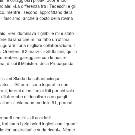
imi e coraggiosi i piloti». Scorrendo
diale: «La differenza fra i Tedeschi e gli
iuoco, mentre i secondi approfittano della
 e il fascismo, anche a costo della rovina
raio: «Ieri dominava il ghibli e mi è stato
one italiana che mi ha fatto un’ottima
ugurarmi una migliore collaborazione. I
Oriente». Il 2 marzo: «Gli Italiani, qui in
, potrebbero gareggiare con le nostre
na, di cui il Ministero della Propaganda
cchissimi Skoda da settantacinque
arico... Gli aerei sono logorati e non
i, inermi e lenti, micidiali per chi vola...
e rifiuterebbe di decollare con quegli
taliani si chiamano modello 91, perché
eparti nemici – di ucciderli
rattiamo i prigionieri inglesi con i guanti
gionieri australiani e sudafricani». Niente