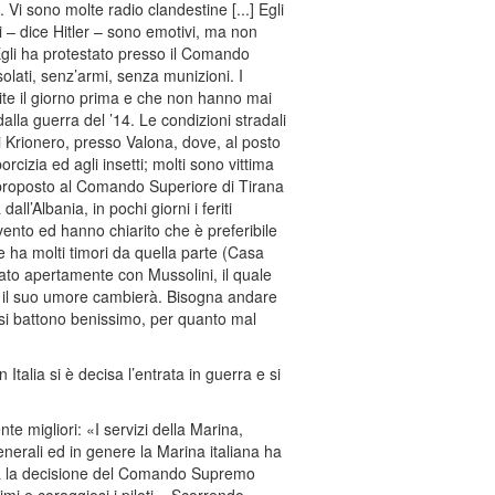
. Vi sono molte radio clandestine [...] Egli
ani – dice Hitler – sono emotivi, ma non
Egli ha protestato presso il Comando
olati, senz’armi, senza munizioni. I
stite il giorno prima e che non hanno mai
dalla guerra del ’14. Le condizioni stradali
di Krionero, presso Valona, dove, al posto
cizia ed agli insetti; molti sono vittima
a proposto al Comando Superiore di Tirana
all’Albania, in pochi giorni i feriti
rvento ed hanno chiarito che è preferibile
he ha molti timori da quella parte (Casa
lato apertamente con Mussolini, il quale
ria il suo umore cambierà. Bisogna andare
ia si battono benissimo, per quanto mal
 Italia si è decisa l’entrata in guerra e si
ente migliori: «I servizi della Marina,
enerali ed in genere la Marina italiana ha
arina la decisione del Comando Supremo