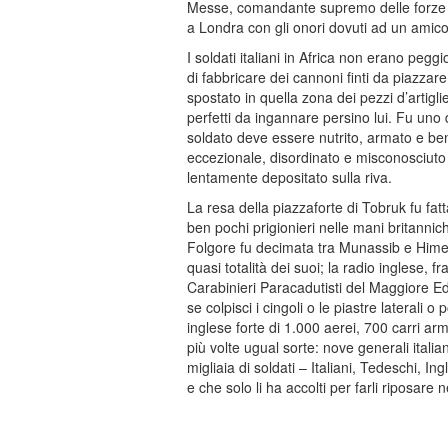
Messe, comandante supremo delle forze ita
a Londra con gli onori dovuti ad un amico
I soldati italiani in Africa non erano pegg
di fabbricare dei cannoni finti da piazzare
spostato in quella zona dei pezzi d’artigli
perfetti da ingannare persino lui. Fu uno de
soldato deve essere nutrito, armato e be
eccezionale, disordinato e misconosciuto
lentamente depositato sulla riva.
La resa della piazzaforte di Tobruk fu fa
ben pochi prigionieri nelle mani britannich
Folgore fu decimata tra Munassib e Himei
quasi totalità dei suoi; la radio inglese,
Carabinieri Paracadutisti del Maggiore Edo
se colpisci i cingoli o le piastre laterali 
inglese forte di 1.000 aerei, 700 carri arma
più volte ugual sorte: nove generali italia
migliaia di soldati – Italiani, Tedeschi, I
e che solo li ha accolti per farli riposar