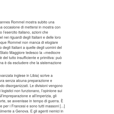
ohannes Rommel mostra subito una
 ha occasione di mettersi in mostra con
l’esercito italiano, azioni che
 nei riguardi degli Italiani e delle loro
Comunque Rommel non manca di elogiare
o degli Italiani a quelle degli uomini del
llo Stato Maggiore tedesco la «mediocre
è del tutto insufficiente e primitiva: può
i; ma è da escludere che la sistemazione
avanzata inglese in Libia) scrive a
ntura senza alcuna preparazione e
odo disorganizzati. Le divisioni vengono
 logistici non funzionano, l’opinione sui
ll’impreparazione e all’imperizia, gli
orte, se avvenisse in tempo di guerra. È
 per i Francesi e sono tutti massoni [...]
cialmente a Genova. E gli agenti nemici in