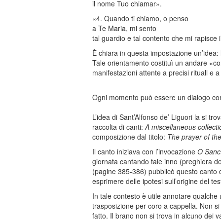
il nome Tuo chiamar».
«4. Quando ti chiamo, o penso
a Te Maria, mi sento
tal guardio e tal contento che mi rapisce i
È chiara in questa impostazione un’idea:
Tale orientamento costituì un andare «con
manifestazioni attente a precisi rituali e
Ogni momento può essere un dialogo con 
L’idea di Sant’Alfonso de’ Liguori la si t
raccolta di canti:
A miscellaneous collectio
composizione dal titolo:
The prayer of the
Il canto iniziava con l’invocazione
O Sanct
giornata cantando tale inno (preghiera 
(pagine 385-386) pubblicò questo canto co
esprimere delle ipotesi sull’origine del te
In tale contesto è utile annotare qualche
trasposizione per coro a cappella. Non si
fatto. Il brano non si trova in alcuno dei 