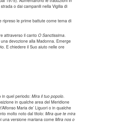
 (dal 1975). Aumentarono le traduzioni in
strada o dai campanili nella Vigilia di
e ripreso le prime battute come tema di
re attraverso il canto
O Sanctissima
.
mere una devozione alla Madonna. Emerge
io. E chiedere il Suo aiuto nelle ore
o in quel periodo:
Mira il tuo popolo
.
osizione in qualche area del Meridione
t’Alfonso Maria de’ Liguori o in qualche
to molto noto dal titolo:
Mira que te mira
oi una versione mariana come
Mira nos o