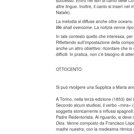
successo. Entrò nei libri di canto delle C
altre lingue. Inoltre, il canto si inserì n
Natale).
La melodia si diffuse anche oltre oceano
We shall overcome
. La notizia venne ri
In tale contesto quello che interessa, per 
Riflettendo sull’impostazione della comp
anche un altro obiettivo: ricordare che in
difficili. In pratica, non c’è bisogno di at
OTTOCENTO
Si può rivolgere una Supplica a Maria an
A Torino, nella terza edizione (1853) del
Secondo alcuni studiosi, il verbo «mira»
soggetta storicamente a influssi spagnoli.
Padre Redentorista. Al riguardo, si deve 
Dios
. Venne composto da Francisco Lópe
madre nuestra
, con la medesima ritmica