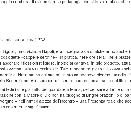
saggio cercherà di evidenziare la pedagogia che si trova in più canti m
ella mia speranza» (1732)
 Liguori, nato vicino a Napoli, era impegnato da qualche anno anche in u
cosiddette «cappelle serotine». In pratica, nelle ore serali, nelle piazzet
 ascoltare riflessioni religiose. Inoltre si cantava. In tale progetto, attua
osì avvicinati alla vita ecclesiale. Tale impegno religioso utilizzava an
 moralista. Nelle pause del suo ministero componeva diverse melodie. 
lla Redenzione. Alle sue opere inserì anche un nuovo canto dal titolo:
e ai fedeli che già l’atto del guardare a Maria, del pensare a Lei, è un mo
azione con la Madre di Dio non ha bisogno di lunghe orazioni, o di parti
Vergine – nell’immediatezza dell’incontro – una Presenza reale che a
rticolarmente significativi: