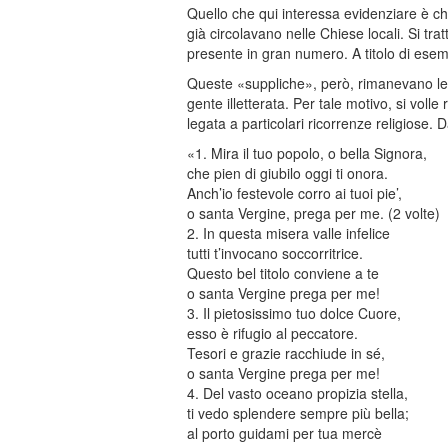
Quello che qui interessa evidenziare è c
già circolavano nelle Chiese locali. Si tra
presente in gran numero. A titolo di esem
Queste «suppliche», però, rimanevano lega
gente illetterata. Per tale motivo, si vo
legata a particolari ricorrenze religiose. D
«1. Mira il tuo popolo, o bella Signora,
che pien di giubilo oggi ti onora.
Anch’io festevole corro ai tuoi pie’,
o santa Vergine, prega per me. (2 volte)
2. In questa misera valle infelice
tutti t’invocano soccorritrice.
Questo bel titolo conviene a te
o santa Vergine prega per me!
3. Il pietosissimo tuo dolce Cuore,
esso è rifugio al peccatore.
Tesori e grazie racchiude in sé,
o santa Vergine prega per me!
4. Del vasto oceano propizia stella,
ti vedo splendere sempre più bella;
al porto guidami per tua mercè