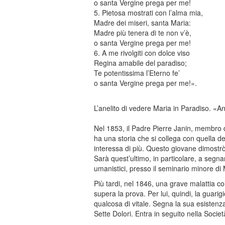
o santa Vergine prega per me!
5. Pietosa mostrati con l’alma mia,
Madre dei miseri, santa Maria:
Madre più tenera di te non v’è,
o santa Vergine prega per me!
6. A me rivolgiti con dolce viso
Regina amabile del paradiso;
Te potentissima l’Eterno fe’
o santa Vergine prega per me!».
L’anelito di vedere Maria in Paradiso. «A
Nel 1853, il Padre Pierre Janin, membro 
ha una storia che si collega con quella de
interessa di più. Questo giovane dimostrò
Sarà quest’ultimo, in particolare, a segnar
umanistici, presso il seminario minore di
Più tardi, nel 1846, una grave malattia co
supera la prova. Per lui, quindi, la guar
qualcosa di vitale. Segna la sua esistenza
Sette Dolori. Entra in seguito nella Socie