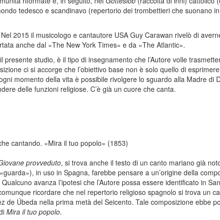
omunità riformate e, in seguito, nel
Gotteslob
(raccolta di inni) cattolico
el mondo tedesco e scandinavo (repertorio dei trombettieri che suonano in 
. Nel 2015 il musicologo e cantautore USA Guy Carawan rivelò di avern
portata anche dal «The New York Times» e da «The Atlantic».
il presente studio, è il tipo di insegnamento che l’Autore volle trasmette
osizione ci si accorge che l’obiettivo base non è solo quello di espri
 ogni momento della vita è possibile rivolgere lo sguardo alla Madre di D
tendere delle funzioni religiose. C’è già un cuore che canta.
che cantando. «Mira il tuo popolo» (1853)
Giovane provveduto
, si trova anche il testo di un canto mariano già not
 («guarda»), in uso in Spagna, farebbe pensare a un’origine della comp
 Qualcuno avanza l’ipotesi che l’Autore possa essere identificato in San
comunque ricordare che nel repertorio religioso spagnolo si trova un can
z de Úbeda nella prima metà del Seicento. Tale composizione ebbe p
 di
Mira il tuo popolo
.