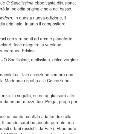
nque
O Sanctissima
ebbe vasta diffusione.
ò la melodia originale solo nel basso.
Liedern
. In questa nuova edizione, il
dia originale. Intanto il compositore
voci con strumenti ad arco e pianoforte.
eldorf, fece eseguire la versione
ntemporaneo Frisina.
: «O Santissima, o piissima, dolce vergine
«immacolata». Tale accezione sembra non
lla Madonna rispetto alla Concezione
enza. In seguito, se ne aggiunsero altre.
 speriamo per mezzo tuo. Prega, prega per
se un canto natalizio adattandolo alla
zia. Il mondo sarebbe andato perduto, ma
imasti orfani (assistiti da Falk). Ebbe però