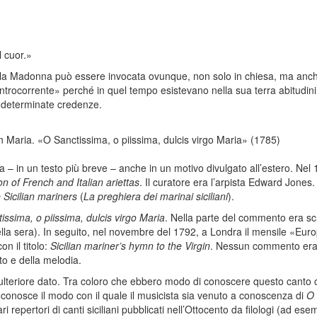
l cuor.»
 la Madonna può essere invocata ovunque, non solo in chiesa, ma anche 
trocorrente» perché in quel tempo esistevano nella sua terra abitudini
 a determinate credenze.
Maria. «O Sanctissima, o piissima, dulcis virgo Maria» (1785)
rova – in un testo più breve – anche in un motivo divulgato all’estero. N
n of French and Italian ariettas
. Il curatore era l’arpista Edward Jones.
 Sicilian mariners
(
La preghiera dei marinai siciliani
).
issima, o piissima, dulcis virgo Maria
. Nella parte del commento era sc
della sera). In seguito, nel novembre del 1792, a Londra il mensile «
n il titolo:
Sicilian mariner’s hymn to the Virgin
. Nessun commento era a
sto e della melodia.
 ulteriore dato. Tra coloro che ebbero modo di conoscere questo canto c
 conosce il modo con il quale il musicista sia venuto a conoscenza di
O 
vari repertori di canti siciliani pubblicati nell’Ottocento da filologi (ad 