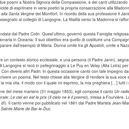
due poemi a Nostra Signora della Compassione, e dei canti utilizzando a
cide di esprimere in versi poetici la propria consacrazione alla Madonna
 alla Santa Vergine
del Montfort. In ricordo della sua professione il Janin 
segnato al collegio di Langogne. La filialità verso la Madonna si rafforzò
ndata dal Padre Colin. Quest’ultimo, governò questa Famiglia religiosa
onaria in Oceania. Il suo obiettivo era quello di costituire una Compagni
mparare dall’esempio di Maria. Donna umile tra gli Apostoli, umile a Naza
e un contesto storico ecclesiale, e una persona (il Padre Janin), segnati d
di Langogne si recò in pellegrinaggio a Le Puy en Velay (Alta Loira) per 
eve. Con diversi altri Padri. In questa occasione cantò con tale impegno
 scrivere un poema. Nel testo chiese alla Vergine di rendere la sua voce 
 la mia vita, il modo con il quale mi esprimo, la mia preghiera […] tutti i
one del mese mariano (31 maggio 1853), egli compose il canto
Un radi
orale:
Le ciel en est le prix
(
Il cielo ne è il premio
), intesa a Fourvière. 
 dì
). Il canto venne poi pubblicato nel 1861 dal Padre Marista Jean-Mari
 Sainte-Marie de Bar-le-Duc
.