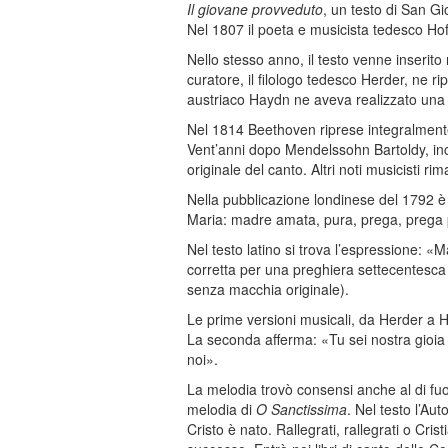
Il giovane provveduto
, un testo di San 
Nel 1807 il poeta e musicista tedesco Ho
Nello stesso anno, il testo venne inserito
curatore, il filologo tedesco Herder, ne ri
austriaco Haydn ne aveva realizzato un
Nel 1814 Beethoven riprese integralmente 
Vent’anni dopo Mendelssohn Bartoldy, inca
originale del canto. Altri noti musicisti
Nella pubblicazione londinese del 1792 è r
Maria: madre amata, pura, prega, prega 
Nel testo latino si trova l’espressione: 
corretta per una preghiera settecentesca
senza macchia originale).
Le prime versioni musicali, da Herder a H
La seconda afferma: «Tu sei nostra gioia
noi».
La melodia trovò consensi anche al di fuo
melodia di
O Sanctissima
. Nel testo l’A
Cristo è nato. Rallegrati, rallegrati o Cris