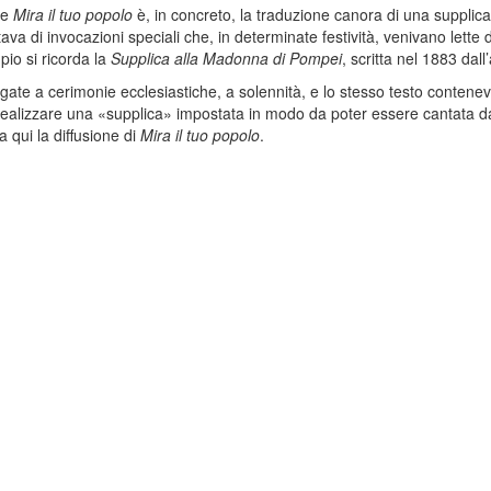
he
Mira il tuo popolo
è, in concreto, la traduzione canora di una supplica
ttava di invocazioni speciali che, in determinate festività, venivano lette
pio si ricorda la
Supplica alla Madonna di Pompei
, scritta nel 1883 dal
te a cerimonie ecclesiastiche, a solennità, e lo stesso testo conteneva
lle realizzare una «supplica» impostata in modo da poter essere cantata 
a qui la diffusione di
Mira il tuo popolo
.