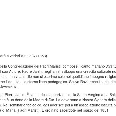
ndrò a vederLa un di’» (1853)
della Congregazione dei Padri Maristi, compose il canto mariano
J’irai
l suo Autore. Padre Janin, negli anni, sviluppò una crescita culturale n
 che una vita in Dio non si esprime solo nel quotidiano impegno religio
ne l’identità e la stessa linea pedagogica. Scrive Rozier che i suoi primi
 Meximieux.
lpì Pierre Janin. È l’anno delle apparizioni della Santa Vergine a La Sale
igione è un dono della Madre di Dio. La devozione a Nostra Signora dell
. Nel seminario teologico, egli aderisce poi a un’associazione istituita p
tà di Maria (Padri Maristi). È ordinato sacerdote nel marzo del 1851.