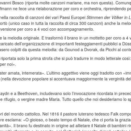
Giovanni Bosco (riporta molte canzoni mariane, ma non questa). Comu
ffmann ne fece una rielaborazione per coro e orchestra, riprendendo per
 nella raccolta di canzoni dei vari Paesi Europei
Stimmen der Völker in 
portò (unico caso in tutta la raccolta di circa 300 canzoni) anche la melo
a versione per coro a 4 voci con accompagnamento.
la melodia originale. E trasformò il brano in un mottetto per coro a 4 
ricato dell’organizzazione di importanti festeggiamenti pubblici a Düss
 rimasero colpiti da questa melodia: da Gounod a Dvorak, da Picchi al co
iportata solo la prima strofa che si può tradurre in modo letterale così
per noi».
«Mater amata, intemerata». L’ultimo aggettivo viene oggi tradotto con 
 (nella devozione popolare si accentuava maggiormente la verginità de
aydn e a Beethoven, includevano solo l’invocazione ricordata in preced
 e rifugio, o vergine madre Maria. Tutto quello che noi desideriamo lo
ri del mondo cattolico. Nel 1816 il pastore luterano tedesco Falk compo
utore esclama: «O gioioso, o beato tempo di Natale, che ci porta la gra
tianità». Il brano fu destinato in origine ad allietare il Natale di bambini r