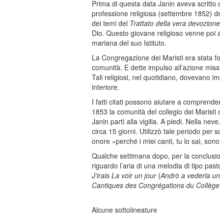
Prima di questa data Janin aveva scritto 
professione religiosa (settembre 1852) de
dei temi del
Trattato della vera devozione
Dio. Questo giovane religioso venne poi as
mariana del suo Istituto.
La Congregazione dei Maristi era stata fo
comunità. E dette impulso all’azione missi
Tali religiosi, nel quotidiano, dovevano i
interiore.
I fatti citati possono aiutare a comprender
1853 la comunità del collegio dei Maristi 
Janin partì alla vigilia. A piedi. Nella n
circa 15 giorni. Utilizzò tale periodo per
onore «perché i miei canti, tu lo sai, sono
Qualche settimana dopo, per la conclusi
riguardo l’aria di una melodia di tipo past
J’irais La voir un jour
(
Andrò a vederla un
Cantiques des Congrégations du Collège
Alcune sottolineature