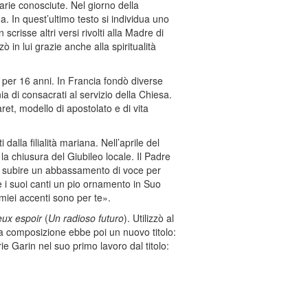
rie conosciute. Nel giorno della
. In quest’ultimo testo si individua uno
scrisse altri versi rivolti alla Madre di
 in lui grazie anche alla spiritualità
 per 16 anni. In Francia fondò diverse
a di consacrati al servizio della Chiesa.
ret, modello di apostolato e di vita
alla filialità mariana. Nell’aprile del
la chiusura del Giubileo locale. Il Padre
 da subire un abbassamento di voce per
e i suoi canti un pio ornamento in Suo
 miei accenti sono per te».
eux espoir
(
Un radioso futuro
). Utilizzò al
La composizione ebbe poi un nuovo titolo:
e Garin nel suo primo lavoro dal titolo: