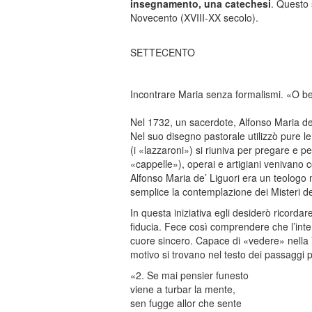
insegnamento, una catechesi
. Questo 
Novecento (XVIII-XX secolo).
SETTECENTO
Incontrare Maria senza formalismi. «O b
Nel 1732, un sacerdote, Alfonso Maria de’
Nel suo disegno pastorale utilizzò pure le 
(i «lazzaroni») si riuniva per pregare e per
«cappelle»), operai e artigiani venivano c
Alfonso Maria de’ Liguori era un teologo
semplice la contemplazione dei Misteri de
In questa iniziativa egli desiderò ricordar
fiducia. Fece così comprendere che l’inter
cuore sincero. Capace di «vedere» nella 
motivo si trovano nel testo dei passaggi pa
«2. Se mai pensier funesto
viene a turbar la mente,
sen fugge allor che sente