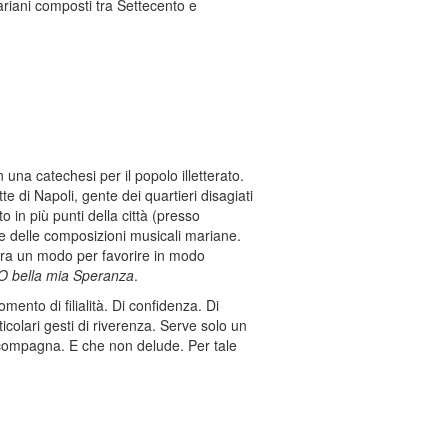
ariani composti tra Settecento e
na catechesi per il popolo illetterato.
te di Napoli, gente dei quartieri disagiati
to in più punti della città (presso
che delle composizioni musicali mariane.
Era un modo per favorire in modo
O bella mia Speranza
.
mento di filialità. Di confidenza. Di
colari gesti di riverenza. Serve solo un
ccompagna. E che non delude. Per tale